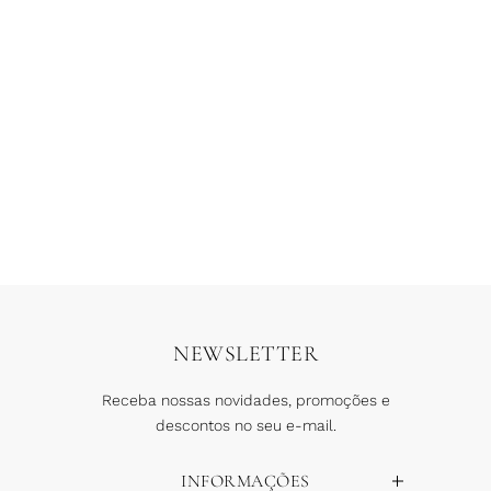
Bolsa Croche Búzios
Conjunto Perolas Champanhe
R$
499,90
R$
249,95
R$
1.799,90
6 x
R$
41,66
6 x
R$
299,98
COMPRAR
COMPRAR
NEWSLETTER
Receba nossas novidades, promoções e
descontos no seu e-mail.
INFORMAÇÕES