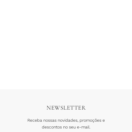
Vestido Croche Milagres
Vestido Croche Perolas
R$
1.799,90
R$
899,95
R$
1.899,90
6 x
R$
149,99
6 x
R$
316,65
COMPRAR
COMPRAR
NEWSLETTER
Receba nossas novidades, promoções e
descontos no seu e-mail.