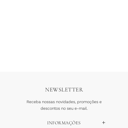
Short Croche Niteroi Preto
R$
599,90
R$
299,95
6 x
R$
49,99
COMPRAR
NEWSLETTER
Receba nossas novidades, promoções e
descontos no seu e-mail.
INFORMAÇÕES